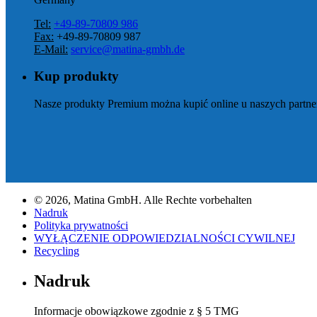
Tel:
+49-89-70809 986
Fax:
+49-89-70809 987
E-Mail:
service@matina-gmbh.de
Kup produkty
Nasze produkty Premium można kupić online u naszych partn
© 2026, Matina GmbH. Alle Rechte vorbehalten
Nadruk
Polityka prywatności
WYŁĄCZENIE ODPOWIEDZIALNOŚCI CYWILNEJ
Recycling
Nadruk
Informacje obowiązkowe zgodnie z § 5 TMG