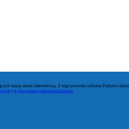
ących naszą strone internetową. Z tego powodu ochorna Państwa dany
owych
i
wyłączeniem odpowiedzialności
.