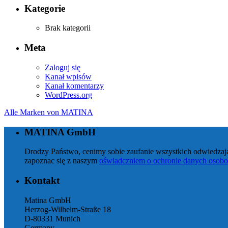
Kategorie
Brak kategorii
Meta
Zaloguj się
Kanał wpisów
Kanał komentarzy
WordPress.org
Alle Marken von
MATINA
MATINA GmbH
Drodzy Państwo, cenimy sobie zaufanie wszystkich odwiedzaj
zapoznac się z naszym
oświadczniem o ochronie danych osob
Kontakt
Matina GmbH
Herzog-Wilhelm-Straße 18
D-80331 Munich
Germany