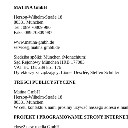
MATINA GmbH
Herzog-Wilhelm-Straße 18
80331 München
Tel.: 089-70809 986
Faks: 089-70809 987
www.matina-gmbh.de
service@matina-gmbh.de
Siedziba spółki: München (Monachium)
Sąd Rejonowy München HRB 177083
VAT EU DE 239 851 176
Dyrektorzy zarządzający: Lionel Desclée, Steffen Schüller
TREŚCI PUBLICYSTYCZNE
Matina GmbH
Herzog-Wilhelm-Straße 18
80331 München
W celu kontaktu z nami prosimy używać naszego adresu e-mail
PROJEKT I PROGRAMOWANIE STRONY INTERNE
close2 new media GmbH