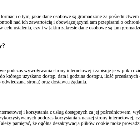
 informacji o tym, jakie dane osobowe są gromadzone za pośrednictwem 
ontroli nad ich zawartością i obowiązującymi tam przepisami o ochron
, w celu ustalenia, czy i w jakim zakresie dane osobowe są tam groma
y?
 podczas wywoływania strony internetowej i zapisuje je w pliku dzien
, do którego uzyskano dostęp, data i godzina dostępu, ilość przesłanyc
o odwiedzana strona) oraz dostawca żądania.
ternetowej i korzystania z usług dostępnych za jej pośrednictwem, wyko
wykorzystywanych podczas korzystania z naszej strony internetowej, c
Należy pamiętać, że ogólna dezaktywacja plików cookie może prowadzić