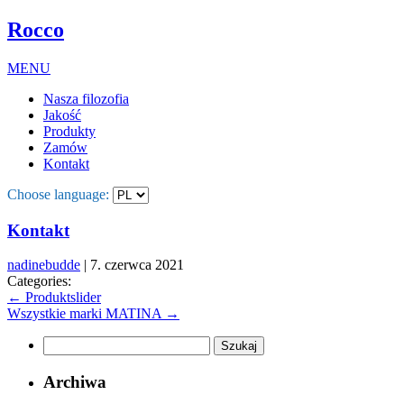
Rocco
MENU
Nasza filozofia
Jakość
Produkty
Zamów
Kontakt
Choose language:
Kontakt
nadinebudde
|
7. czerwca 2021
Categories:
←
Produktslider
Wszystkie marki MATINA
→
Szukaj:
Archiwa