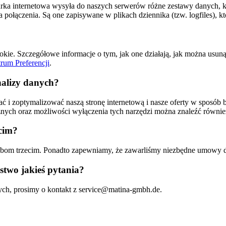
rka internetowa wysyła do naszych serwerów różne zestawy danych, któ
 połączenia. Są one zapisywane w plikach dziennika (tzw. logfiles), kt
cookie. Szczegółowe informacje o tym, jak one działają, jak można usun
rum Preferencji
.
nalizy danych?
i zoptymalizować naszą stronę internetową i nasze oferty w sposób b
cznych oraz możliwości wyłączenia tych narzędzi można znaleźć równie
cim?
om trzecim. Ponadto zapewniamy, że zawarliśmy niezbędne umowy do
stwo jakieś pytania?
ych, prosimy o kontakt z service@matina-gmbh.de.