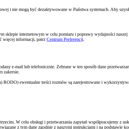
netowej i nie mogą być dezaktywowane w Państwa systemach. Aby uzysk
ym sklepie internetowym w celu pomiaru i poprawy wydajności naszej st
 więcej informacji, patrz
Centrum Preferencji
.
dany e-mail lub telefonicznie. Zebrane w ten sposób dane przetwarza
m zakresie.
t. a) RODO) ewentualne treści rozmów są zarejestrowane i wykorzysty
ecim. W celu obsługi i przetwarzania zapytań współpracujemy z usł
ją związane z tym dane zgodnie z naszymi instrukcjami i na podstawi