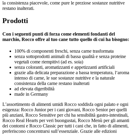
la consistenza piacevole, come pure le preziose sostanze nutritive
restano inalterati.
Prodotti
Con i seguenti punti di forza come elementi fondanti del
marchio, Rocco offre al tuo cane tutto quello di cui ha bisogno:
100% di componenti freschi, senza carne trasformata
senza sottoprodotti animali di bassa qualità e senza proteine
vegetali come riempitivi (ad es. soia)
senza coloranti, aromatizzanti e appetizzanti artificiali
grazie alla delicata preparazione a bassa temperatura, l‘aroma
intenso di carne, le sue sostanze nutritive e la naturale
consistenza della carne restano inalterati
ad elevata digeribilità
made in Germany
L’assortimento di alimenti umidi Rocco soddisfa ogni palato e ogni
esigenza: Rocco Junior per i cani giovani, Rocco Senior per quelli
più anziani, Rocco Sensitive per chi ha sensibilità gastro-intestinali,
Rocco Real Hearts per veri buongustai, Rocco Menù per gli amanti
dei contorni e Rocco Classic per tutti i cani che, in fatto di alimenti,
preferiscono concentrarsi sull’essenziale. Grazie alle edizioni