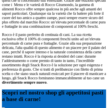
quelli che si concentrano sull’essenziale. Grazie alle edizioni speciali
come i Menu e le varietà di Rocco Giramondo, la gamma di
alimenti Rocco offre sempre qualcosa in più anche agli amanti dei
sapori particolari. Qualunque sia la varietà che fa battere più forte il
cuore del tuo amico a quattro zampe, puoi sempre essere sicuro del
plus offerto dal marchio Rocco: un’elevata percentuale di carne pura
e frattaglie in una combinazione di componenti al 100% freschi.
Rocco è il pasto preferito di centinaia di cani. La sua ricetta
esclusiva offre il 100% di componenti freschi unito ad un’elevata
percentuale di carne pura e frattaglie. Grazie alla sua preparazione
delicata, l'alta qualità di questo alimento è un piacere per il palato del
cane, perché il sapore intenso e la naturale consistenza della carne
restano intatti. Rocco è la risposta ai desideri del cane: durante
l’addestramento o come premio di tanto in tanto, l’incredibile
assortimento degli Snack Rocco è la soluzione per ogni esigenza e
preferenza di gusto. Che si tratti di prelibatezze con filetto di prima
scelta o che siano snack naturali essiccati per il piacere di masticare a
lungo, gli Snack Rocco forniranno immancabilmente al tuo cane un
divertimento sempre nuovo
.
Scopri nel nostro shop gli appetitosi pasti
a base di carne!