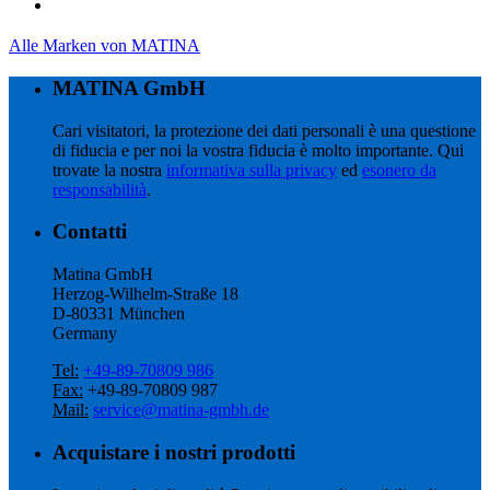
Alle Marken von
MATINA
MATINA GmbH
Cari visitatori, la protezione dei dati personali è una questione
di fiducia e per noi la vostra fiducia è molto importante. Qui
trovate la nostra
informativa sulla privacy
ed
esonero da
responsabilità
.
Contatti
Matina GmbH
Herzog-Wilhelm-Straße 18
D-80331 München
Germany
Tel:
+49-89-70809 986
Fax:
+49-89-70809 987
Mail:
service@matina-gmbh.de
Acquistare i nostri prodotti