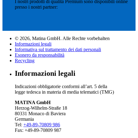
I nostri prodotti di qualità Premium sono disponibili online
presso i nostri partner:
© 2026, Matina GmbH. Alle Rechte vorbehalten
Informazioni legali
Informativa sul trattamento dei dati personali
Esonero da responsabilità
Recycling
Informazioni legali
Indicazioni obbligatorie conformi all’art. 5 della
legge tedesca in materia di media telematici (TMG)
MATINA GmbH
Herzog-Wilhelm-Straße 18
80331 Monaco di Baviera
Germania
Tel:
+49-89-70809 986
Fax: +49-89-70809 987